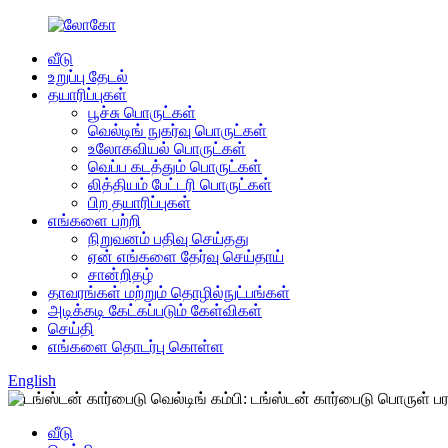
வீடு
உறுப்பு தேடல்
தயாரிப்புகள்
பூச்சு பொருட்கள்
வெல்டிங் நுகர்வு பொருட்கள்
உலோகவியல் பொருட்கள்
வெப்ப கடத்தும் பொருட்கள்
லித்தியம் பேட்டரி பொருட்கள்
பிற தயாரிப்புகள்
எங்களை பற்றி
நிறுவனம் பதிவு செய்தது
ஏன் எங்களை தேர்வு செய்தாய்
சான்றிதழ்
தாவரங்கள் மற்றும் தொழில்நுட்பங்கள்
அடிக்கடி கேட்கப்படும் கேள்விகள்
செய்தி
எங்களை தொடர்பு கொள்ள
English
வீடு