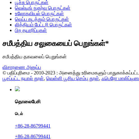
பூச்சு பொருட்கள்
வெல்டிங் நுகர்வு பொருட்கள்
உலோகவியல் பொருட்கள்
வெப்ப கடத்தும் பொருட்கள்
லித்தியம் பேட்டரி பொருட்கள்
பிற தயாரிப்புகள்
சமீபத்திய சலுகையைப் பெறுங்கள்*
சமீபத்திய தகவலைப் பெறுங்கள்
விசாரணை அனுப்ப
© பதிப்புரிமை - 2010-2023 : அனைத்து உரிமைகளும் பாதுகாக்கப்பட
பூசப்பட்ட நயால் தூள்
,
வெள்ளி பூசிய செம்பு தூள்
,
ஃபெரோ மாலிப்டின
தொலைபேசி
டெல்
+86-28-86799441
+86-28-86799441