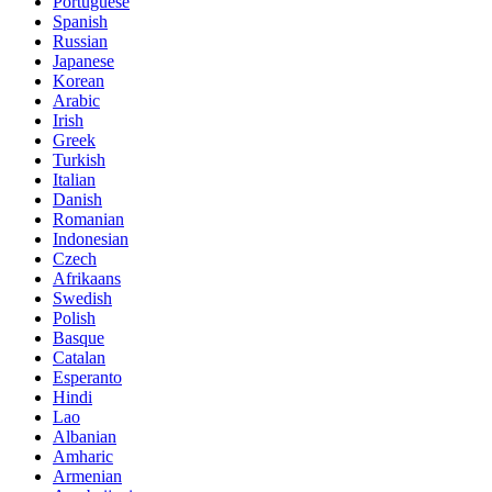
Portuguese
Spanish
Russian
Japanese
Korean
Arabic
Irish
Greek
Turkish
Italian
Danish
Romanian
Indonesian
Czech
Afrikaans
Swedish
Polish
Basque
Catalan
Esperanto
Hindi
Lao
Albanian
Amharic
Armenian