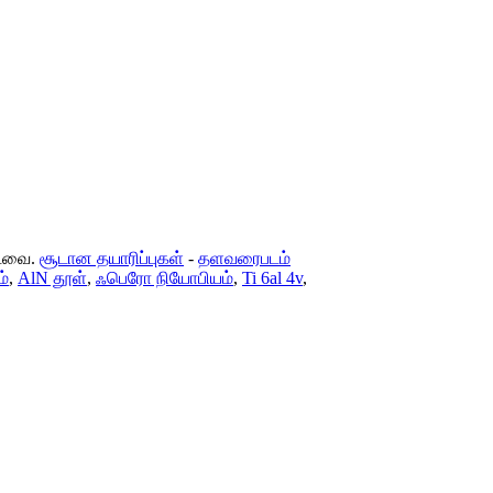
்டவை.
சூடான தயாரிப்புகள்
-
தளவரைபடம்
ம்
,
AlN தூள்
,
ஃபெரோ நியோபியம்
,
Ti 6al 4v
,